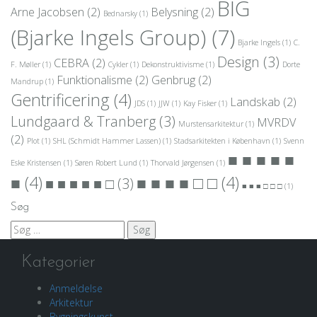
BIG
Arne Jacobsen
(2)
Belysning
(2)
Bednarsky
(1)
(Bjarke Ingels Group)
(7)
Bjarke Ingels
(1)
C.
Design
(3)
CEBRA
(2)
F. Møller
(1)
Cykler
(1)
Dekonstruktivisme
(1)
Dorte
Funktionalisme
(2)
Genbrug
(2)
Mandrup
(1)
Gentrificering
(4)
Landskab
(2)
JDS
(1)
JJW
(1)
Kay Fisker
(1)
Lundgaard & Tranberg
(3)
MVRDV
Murstensarkitektur
(1)
(2)
Plot
(1)
SHL (Schmidt Hammer Lassen)
(1)
Stadsarkitekten i København
(1)
Svenn
■ ■ ■ ■ ■
Eske Kristensen
(1)
Søren Robert Lund
(1)
Thorvald Jørgensen
(1)
■
(4)
■ ■ ■ ■ □ □
(4)
■ ■ ■ ■ ■ □
(3)
■ ■ ■ □ □ □
(1)
Søg
Søg
efter:
Kategorier
Anmeldelse
Arkitektur
Bygningskunst