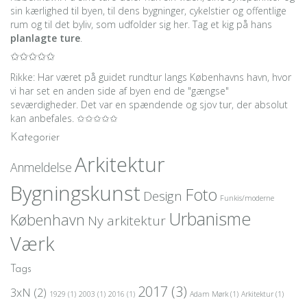
sin kærlighed til byen, til dens bygninger, cykelstier og offentlige
rum og til det byliv, som udfolder sig her. Tag et kig på hans
planlagte ture
.
✩✩✩✩✩
Rikke: Har været på guidet rundtur langs Københavns havn, hvor
vi har set en anden side af byen end de "gængse"
seværdigheder. Det var en spændende og sjov tur, der absolut
kan anbefales. ✩✩✩✩✩
Kategorier
Arkitektur
Anmeldelse
Bygningskunst
Foto
Design
Funkis/moderne
Urbanisme
København
Ny arkitektur
Værk
Tags
2017
(3)
3xN
(2)
1929
(1)
2003
(1)
2016
(1)
Adam Mørk
(1)
Arkitektur
(1)