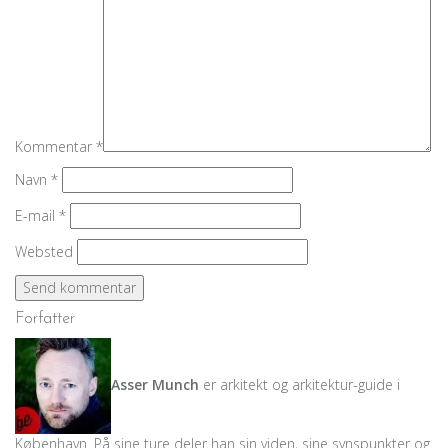
Kommentar
*
Navn
*
E-mail
*
Websted
Forfatter
Asser Munch
er arkitekt og arkitektur-guide i
København. På sine ture deler han sin viden, sine synspunkter og