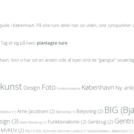
guide i København. På sine ture deler han sin viden, sine synspunkter og
. Tag et kig på hans
planlagte ture
.
havn, hvor vi har set en anden side af byen end de "gængse" seværdi
skunst
Foto
København
Design
Ny arki
Funkis/moderne
BIG (Bj
Arne Jacobsen
(2)
Belysning
(2)
rkitektur
(1)
Bednarsky
(1)
Gentri
sign
(3)
Funktionalisme
(2)
Genbrug
(2)
Dorte Mandrup
(1)
MVRDV
(2)
Plot
(1)
SHL (Schmidt Hammer Lassen)
(1)
Stadsarkitekten i København
(1)