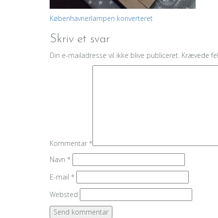
Indlægsnavigation
Københavnerlampen konverteret
Skriv et svar
Din e-mailadresse vil ikke blive publiceret.
Krævede fe
Kommentar
*
Navn
*
E-mail
*
Websted