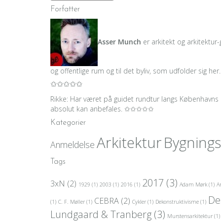
Forfatter
Asser Munch
er arkitekt og arkitektur-
og offentlige rum og til det byliv, som udfolder sig her
✩✩✩✩✩
Rikke: Har været på guidet rundtur langs Københavns 
absolut kan anbefales. ✩✩✩✩✩
Kategorier
Arkitektur
Bygning
Anmeldelse
Tags
2017
(3)
3xN
(2)
1929
(1)
2003
(1)
2016
(1)
Adam Mørk
(1)
A
De
CEBRA
(2)
(1)
C. F. Møller
(1)
Cykler
(1)
Dekonstruktivisme
(1)
Lundgaard & Tranberg
(3)
Murstensarkitektur
(1)