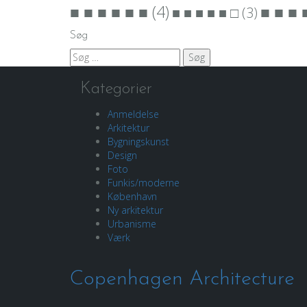
■ ■ ■ ■ ■ ■
(4)
■ ■ ■ 
■ ■ ■ ■ ■ □
(3)
Søg
Søg
efter:
Kategorier
Anmeldelse
Arkitektur
Bygningskunst
Design
Foto
Funkis/moderne
København
Ny arkitektur
Urbanisme
Værk
Copenhagen Architecture