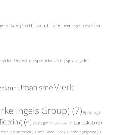
 sin kærlighed til byen, til dens bygninger, cykelstier
gheder. Det var en spændende og sjov tur, der
Værk
Urbanisme
tektur
arke Ingels Group)
(7)
Bjarke Ingels
ficering
(4)
Landskab
(2)
JDS
(1)
JJW
(1)
Kay Fisker
(1)
Svenn Eske Kristensen
(1)
Søren Robert Lund
(1)
Thorvald Jørgensen
(1)