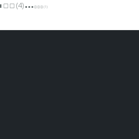
■ □ □
(4)
■ ■ ■ □ □ □
(1)