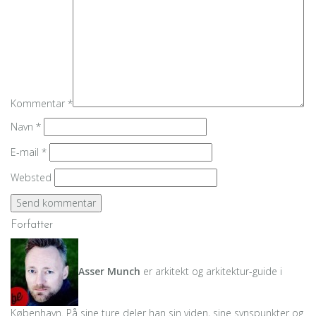
Kommentar
*
Navn
*
E-mail
*
Websted
Forfatter
Asser Munch
er arkitekt og arkitektur-guide i
København. På sine ture deler han sin viden, sine synspunkter og