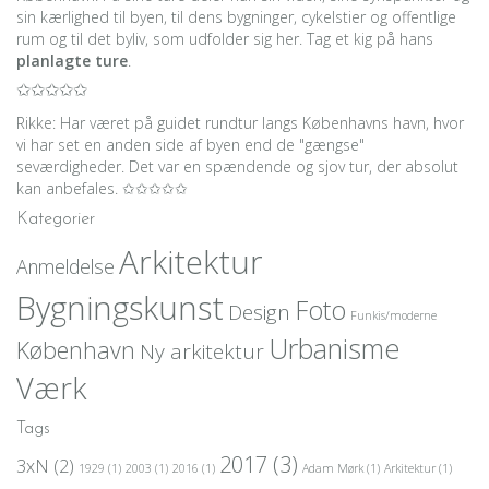
sin kærlighed til byen, til dens bygninger, cykelstier og offentlige
rum og til det byliv, som udfolder sig her. Tag et kig på hans
planlagte ture
.
✩✩✩✩✩
Rikke: Har været på guidet rundtur langs Københavns havn, hvor
vi har set en anden side af byen end de "gængse"
seværdigheder. Det var en spændende og sjov tur, der absolut
kan anbefales. ✩✩✩✩✩
Kategorier
Arkitektur
Anmeldelse
Bygningskunst
Foto
Design
Funkis/moderne
Urbanisme
København
Ny arkitektur
Værk
Tags
2017
(3)
3xN
(2)
1929
(1)
2003
(1)
2016
(1)
Adam Mørk
(1)
Arkitektur
(1)