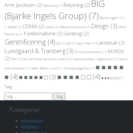
BIG
Arne Jacobsen
(2)
Belysning
(2)
Bednarsky
(1)
(Bjarke Ingels Group)
(7)
Bjarke Ingels
(1)
C.
Design
(3)
CEBRA
(2)
F. Møller
(1)
Cykler
(1)
Dekonstruktivisme
(1)
Dorte
Funktionalisme
(2)
Genbrug
(2)
Mandrup
(1)
Gentrificering
(4)
Landskab
(2)
JDS
(1)
JJW
(1)
Kay Fisker
(1)
Lundgaard & Tranberg
(3)
MVRDV
Murstensarkitektur
(1)
(2)
Plot
(1)
SHL (Schmidt Hammer Lassen)
(1)
Stadsarkitekten i København
(1)
Svenn
■ ■ ■ ■ ■
Eske Kristensen
(1)
Søren Robert Lund
(1)
Thorvald Jørgensen
(1)
■
(4)
■ ■ ■ ■ □ □
(4)
■ ■ ■ ■ ■ □
(3)
■ ■ ■ □ □ □
(1)
Søg
Søg
efter:
Kategorier
Anmeldelse
Arkitektur
Bygningskunst