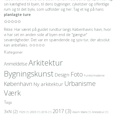
sin kærlighed til byen, til dens bygninger, cykelstier og offentlige
rum og til det byliv, som udfolder sig her. Tag et kig på hans
planlagte ture
.
✩✩✩✩✩
Rikke: Har været på guidet rundtur langs Københavns havn, hvor
vi har set en anden side af byen end de "gængse"
seværdigheder. Det var en spændende og sjov tur, der absolut
kan anbefales. ✩✩✩✩✩
Kategorier
Arkitektur
Anmeldelse
Bygningskunst
Foto
Design
Funkis/moderne
Urbanisme
København
Ny arkitektur
Værk
Tags
2017
(3)
3xN
(2)
1929
(1)
2003
(1)
2016
(1)
Adam Mørk
(1)
Arkitektur
(1)