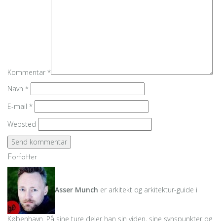
Kommentar
*
Navn
*
E-mail
*
Websted
Forfatter
Asser Munch
er arkitekt og arkitektur-guide i
København. På sine ture deler han sin viden, sine synspunkter og