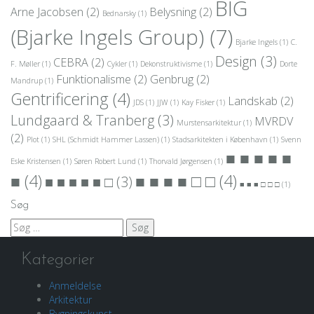
BIG
Arne Jacobsen
(2)
Belysning
(2)
Bednarsky
(1)
(Bjarke Ingels Group)
(7)
Bjarke Ingels
(1)
C.
Design
(3)
CEBRA
(2)
F. Møller
(1)
Cykler
(1)
Dekonstruktivisme
(1)
Dorte
Funktionalisme
(2)
Genbrug
(2)
Mandrup
(1)
Gentrificering
(4)
Landskab
(2)
JDS
(1)
JJW
(1)
Kay Fisker
(1)
Lundgaard & Tranberg
(3)
MVRDV
Murstensarkitektur
(1)
(2)
Plot
(1)
SHL (Schmidt Hammer Lassen)
(1)
Stadsarkitekten i København
(1)
Svenn
■ ■ ■ ■ ■
Eske Kristensen
(1)
Søren Robert Lund
(1)
Thorvald Jørgensen
(1)
■
(4)
■ ■ ■ ■ □ □
(4)
■ ■ ■ ■ ■ □
(3)
■ ■ ■ □ □ □
(1)
Søg
Søg
efter:
Kategorier
Anmeldelse
Arkitektur
Bygningskunst