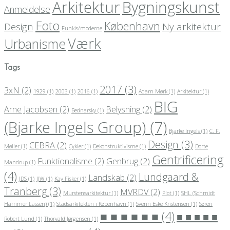
Arkitektur
Bygningskunst
Anmeldelse
Foto
København
Design
Ny arkitektur
Funkis/moderne
Værk
Urbanisme
Tags
2017
(3)
3xN
(2)
1929
(1)
2003
(1)
2016
(1)
Adam Mørk
(1)
Arkitektur
(1)
BIG
Arne Jacobsen
(2)
Belysning
(2)
Bednarsky
(1)
(Bjarke Ingels Group)
(7)
Bjarke Ingels
(1)
C. F.
Design
(3)
CEBRA
(2)
Møller
(1)
Cykler
(1)
Dekonstruktivisme
(1)
Dorte
Gentrificering
Funktionalisme
(2)
Genbrug
(2)
Mandrup
(1)
(4)
Lundgaard &
Landskab
(2)
JDS
(1)
JJW
(1)
Kay Fisker
(1)
Tranberg
(3)
MVRDV
(2)
Murstensarkitektur
(1)
Plot
(1)
SHL (Schmidt
Hammer Lassen)
(1)
Stadsarkitekten i København
(1)
Svenn Eske Kristensen
(1)
Søren
■ ■ ■ ■ ■ ■
(4)
■ ■ ■ ■ ■
Robert Lund
(1)
Thorvald Jørgensen
(1)