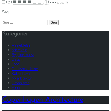
■ ■ ■ ■ □ □
(4)
□
(3)
■ ■ ■ □ □ □
(1)
Søg
Søg
efter:
Kategorier
Anmeldelse
Arkitektur
Bygningskunst
Design
Foto
Funkis/moderne
København
Ny arkitektur
Urbanisme
Værk
Copenhagen Architecture