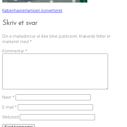
Indlægsnavigation
Københavnerlampen konverteret
Skriv et svar
Din e-mailadresse vil ikke blive publiceret.
Krævede felter er
markeret med
*
Kommentar
*
Navn
*
E-mail
*
Websted