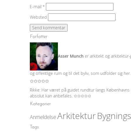
E-mail
*
Websted
Forfatter
Asser Munch
er arkitekt og arkitektur-
og offentlige rum og til det byliv, som udfolder sig her
✩✩✩✩✩
Rikke: Har været på guidet rundtur langs Københavns 
absolut kan anbefales. ✩✩✩✩✩
Kategorier
Arkitektur
Bygning
Anmeldelse
Tags