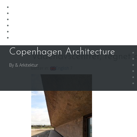
Skip
Copenhagen Architecture
to
Vadehavscentret, tegnet
content
By & Arkitektur
Better in:
English
?