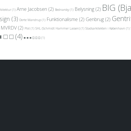
BIG (Bj
Arne Jacobsen
(2)
Belysning
(2)
rkitektur
(1)
Bednarsky
(1)
Gentri
sign
(3)
Funktionalisme
(2)
Genbrug
(2)
Dorte Mandrup
(1)
MVRDV
(2)
Plot
(1)
SHL (Schmidt Hammer Lassen)
(1)
Stadsarkitekten i København
(1)
■ □ □
(4)
■ ■ ■ □ □ □
(1)