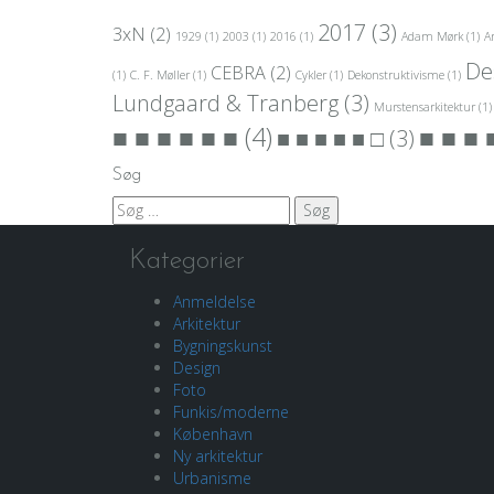
2017
(3)
3xN
(2)
1929
(1)
2003
(1)
2016
(1)
Adam Mørk
(1)
A
De
CEBRA
(2)
(1)
C. F. Møller
(1)
Cykler
(1)
Dekonstruktivisme
(1)
Lundgaard & Tranberg
(3)
Murstensarkitektur
(1)
■ ■ ■ ■ ■ ■
(4)
■ ■ ■ 
■ ■ ■ ■ ■ □
(3)
Søg
Søg
efter:
Kategorier
Anmeldelse
Arkitektur
Bygningskunst
Design
Foto
Funkis/moderne
København
Ny arkitektur
Urbanisme