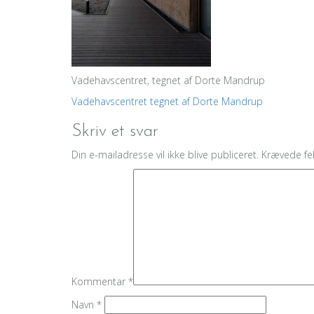
Vadehavscentret, tegnet af Dorte Mandrup
Indlægsnavigation
Vadehavscentret tegnet af Dorte Mandrup
Skriv et svar
Din e-mailadresse vil ikke blive publiceret.
Krævede fe
Kommentar
*
Navn
*