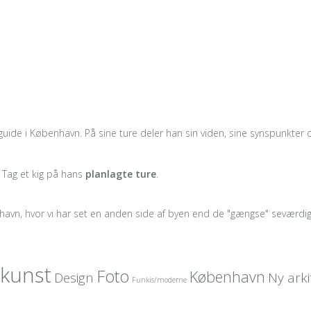
guide i København. På sine ture deler han sin viden, sine synspunkter og
. Tag et kig på hans
planlagte ture
.
havn, hvor vi har set en anden side af byen end de "gængse" seværdi
skunst
Foto
København
Design
Ny arki
Funkis/moderne