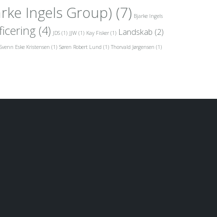
arke Ingels Group)
(7)
Bjarke Ingels
ficering
(4)
Landskab
(2)
JDS
(1)
JJW
(1)
Kay Fisker
(1)
Svenn Eske Kristensen
(1)
Søren Robert Lund
(1)
Thorvald Jørgensen
(1)