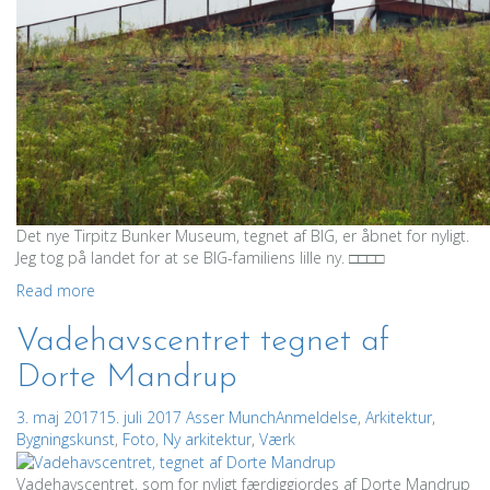
Det nye Tirpitz Bunker Museum, tegnet af BIG, er åbnet for nyligt.
Jeg tog på landet for at se BIG-familiens lille ny. □□□□
Read more
Vadehavscentret tegnet af
Dorte Mandrup
3. maj 2017
15. juli 2017
Asser Munch
Anmeldelse
,
Arkitektur
,
Bygningskunst
,
Foto
,
Ny arkitektur
,
Værk
Vadehavscentret, som for nyligt færdiggjordes af Dorte Mandrup