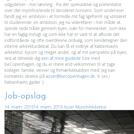
udgydelser - min læsning - fra det spekulative og pretentiøse
over det mystificerende til decideret nonsens. Som underviser
fandt jeg en ambition i at formidle mit fag ligefremt og utilsløret
til studerende; en ambition, jeg nu viderefører i min måde at
spinde røde tråde gennem byen, især for mennesker, som ikke
har en faglig indsigt og som ikke har er vant til at afkode det
indforståede og ofte overdrevne ordvalg, som kendetegner den
interne arkitekturdebat. Du kan få et indtryk af Københavns
arkitektur, byrum og meget andet, og af mit perspektiv på byen,
ved at tilmelde dig
een af mine guidede ture
med
beCopenhagen, og du er mere end velkommen til at tage
kolleger, familie, venner og frimærkeklubben med. Jeg kan
kontaktes direkte på
asser@becopenhagen.dk
. Vi ses i
Københavns gader :)
Job-opslag
14. marts 2019
14. marts 2019
Asser Munch
Arkitektur