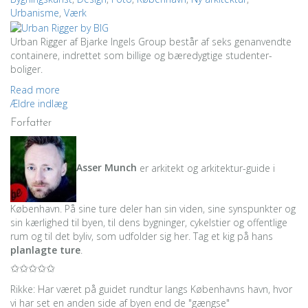
Urbanisme
,
Værk
Urban Rigger af Bjarke Ingels Group består af seks genanvendte
containere, indrettet som billige og bæredygtige studenter-
boliger.
Read more
Navigation
Ældre indlæg
Forfatter
til
indlæg
Asser Munch
er arkitekt og arkitektur-guide i
København. På sine ture deler han sin viden, sine synspunkter og
sin kærlighed til byen, til dens bygninger, cykelstier og offentlige
rum og til det byliv, som udfolder sig her. Tag et kig på hans
planlagte ture
.
✩✩✩✩✩
Rikke: Har været på guidet rundtur langs Københavns havn, hvor
vi har set en anden side af byen end de "gængse"