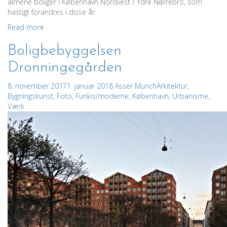
almene boliger i København Nordvest / Ydre Nørrebro, som
hastigt forandres i disse år.
Read more
Boligbebyggelsen
Dronningegården
8. november 2017
1. januar 2018
Asser Munch
Arkitektur
,
Bygningskunst
,
Foto
,
Funkis/moderne
,
København
,
Urbanisme
,
Værk