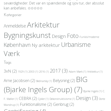
seværdigheder. Det var en spændende og sjov tur, der absolut
kan anbefales. ✩✩✩✩✩
Kategorier
Arkitektur
Anmeldelse
Bygningskunst
Foto
Design
Funkis/moderne
Urbanisme
København
Ny arkitektur
Værk
Tags
2017
(3)
3xN
(2)
1929
(1)
2003
(1)
2016
(1)
Adam Mørk
(1)
Arkitektur
(1)
BIG
Arne Jacobsen
(2)
Belysning
(2)
Bednarsky
(1)
(Bjarke Ingels Group)
(7)
Bjarke Ingels
(1)
C.
Design
(3)
CEBRA
(2)
F. Møller
(1)
Cykler
(1)
Dekonstruktivisme
(1)
Dorte
Funktionalisme
(2)
Genbrug
(2)
Mandrup
(1)