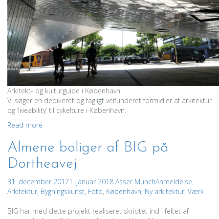
Arkitekt- og kulturguide i København.
Vi søger en dedikeret og fagligt velfunderet formidler af arkitektur
og ‘liveability’ til cykelture i København.
Read more
Almene boliger af BIG på
Dortheavej
31. december 2017
1. januar 2018
Asser Munch
Anmeldelse
,
Arkitektur
,
Bygningskunst
,
Foto
,
København
,
Ny arkitektur
,
Værk
BIG har med dette projekt realiseret skridtet ind i feltet af