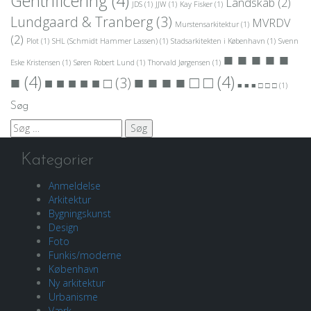
Gentrificering
(4)
Landskab
(2)
JDS
(1)
JJW
(1)
Kay Fisker
(1)
Lundgaard & Tranberg
(3)
MVRDV
Murstensarkitektur
(1)
(2)
Plot
(1)
SHL (Schmidt Hammer Lassen)
(1)
Stadsarkitekten i København
(1)
Svenn
■ ■ ■ ■ ■
Eske Kristensen
(1)
Søren Robert Lund
(1)
Thorvald Jørgensen
(1)
■
(4)
■ ■ ■ ■ □ □
(4)
■ ■ ■ ■ ■ □
(3)
■ ■ ■ □ □ □
(1)
Søg
Søg
efter:
Kategorier
Anmeldelse
Arkitektur
Bygningskunst
Design
Foto
Funkis/moderne
København
Ny arkitektur
Urbanisme
Værk