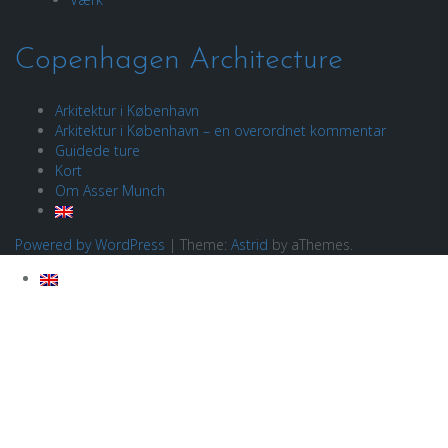
Copenhagen Architecture
Arkitektur i København
Arkitektur i København – en overordnet kommentar
Guidede ture
Kort
Om Asser Munch
Powered by WordPress
|
Theme:
Astrid
by aThemes.