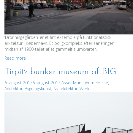
‘Dronningegården’ er et fint eksemple på funktionalistisk
arkitektur i København. Et boligkompleks efter saneringen i
midten af 1900-tallet af et gammelt slumkvarter.
Read more
Tirpitz bunker museum af BIG
6. august 2017
6. august 2017
Asser Munch
Anmeldelse
,
Arkitektur
,
Bygningskunst
,
Ny arkitektur
,
Værk