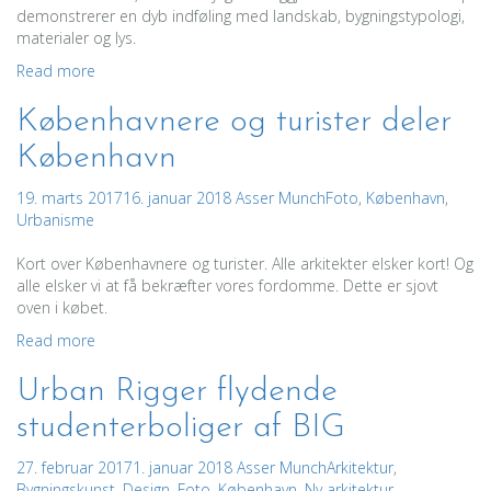
demonstrerer en dyb indføling med landskab, bygningstypologi,
materialer og lys.
Read more
Københavnere og turister deler
København
19. marts 2017
16. januar 2018
Asser Munch
Foto
,
København
,
Urbanisme
Kort over Københavnere og turister. Alle arkitekter elsker kort! Og
alle elsker vi at få bekræfter vores fordomme. Dette er sjovt
oven i købet.
Read more
Urban Rigger flydende
studenterboliger af BIG
27. februar 2017
1. januar 2018
Asser Munch
Arkitektur
,
Bygningskunst
,
Design
,
Foto
,
København
,
Ny arkitektur
,